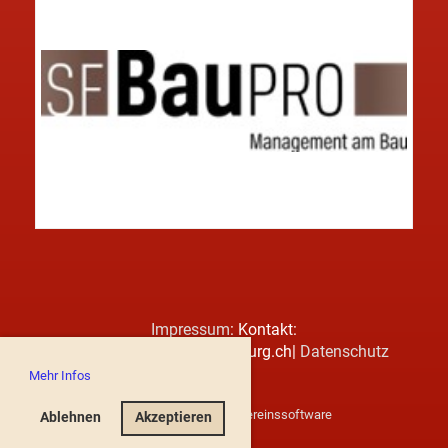
Impressum
: Kontakt:
markus.villiger@sgrothenburg.ch|
Datenschutz
Mehr Infos
Erstellt mit ClubDesk Vereinssoftware
Ablehnen
Akzeptieren