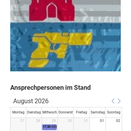
Ansprechpersonen im Stand
August 2026
Montag
Dienstag
Mittwoch
Donnerst
Freitag
Samstag
Sonntag
27
28
29
30
31
01
02
ag
17:30
KEIN TRAINING - SOMMERPAUSE