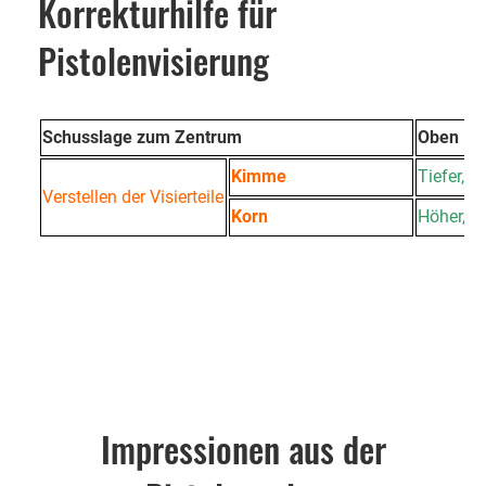
Korrekturhilfe für
Pistolenvisierung
Schusslage zum Zentrum
Oben Li
Kimme
Tiefer, n
Verstellen der Visierteile
Korn
Höher, 
Impressionen aus der