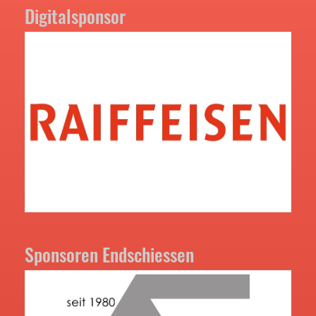
Digitalsponsor
Sponsoren Endschiessen