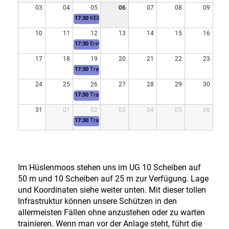
03
04
05
06
07
08
09
17:30
KEIN TRAINING - SOMMERPAUSE
10
11
12
13
14
15
16
17:30
Erstes Training nach der Sommerpause
17
18
19
20
21
22
23
17:30
Training
24
25
26
27
28
29
30
17:30
Training
31
01
02
03
04
05
06
17:30
Training
Im Hüslenmoos stehen uns im UG 10 Scheiben auf
50 m und 10 Scheiben auf 25 m zur Verfügung. Lage
und Koordinaten siehe weiter unten. Mit dieser tollen
Infrastruktur können unsere Schützen in den
allermeisten Fällen ohne anzustehen oder zu warten
trainieren. Wenn man vor der Anlage steht, führt die